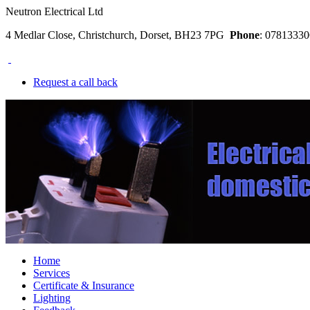
Neutron Electrical Ltd
4 Medlar Close, Christchurch, Dorset, BH23 7PG
Phone
: 078133
Request a call back
Home
Services
Certificate & Insurance
Lighting