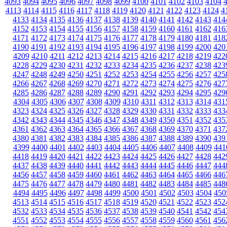
4093
4094
4095
4096
4097
4098
4099
4100
4101
4102
4103
4104
4113
4114
4115
4116
4117
4118
4119
4120
4121
4122
4123
4124
4
4133
4134
4135
4136
4137
4138
4139
4140
4141
4142
4143
414
4152
4153
4154
4155
4156
4157
4158
4159
4160
4161
4162
416
4171
4172
4173
4174
4175
4176
4177
4178
4179
4180
4181
418
4190
4191
4192
4193
4194
4195
4196
4197
4198
4199
4200
420
4209
4210
4211
4212
4213
4214
4215
4216
4217
4218
4219
422
4228
4229
4230
4231
4232
4233
4234
4235
4236
4237
4238
423
4247
4248
4249
4250
4251
4252
4253
4254
4255
4256
4257
425
4266
4267
4268
4269
4270
4271
4272
4273
4274
4275
4276
427
4285
4286
4287
4288
4289
4290
4291
4292
4293
4294
4295
429
4304
4305
4306
4307
4308
4309
4310
4311
4312
4313
4314
431
4323
4324
4325
4326
4327
4328
4329
4330
4331
4332
4333
433
4342
4343
4344
4345
4346
4347
4348
4349
4350
4351
4352
435
4361
4362
4363
4364
4365
4366
4367
4368
4369
4370
4371
437
4380
4381
4382
4383
4384
4385
4386
4387
4388
4389
4390
439
4399
4400
4401
4402
4403
4404
4405
4406
4407
4408
4409
441
4418
4419
4420
4421
4422
4423
4424
4425
4426
4427
4428
442
4437
4438
4439
4440
4441
4442
4443
4444
4445
4446
4447
444
4456
4457
4458
4459
4460
4461
4462
4463
4464
4465
4466
446
4475
4476
4477
4478
4479
4480
4481
4482
4483
4484
4485
448
4494
4495
4496
4497
4498
4499
4500
4501
4502
4503
4504
450
4513
4514
4515
4516
4517
4518
4519
4520
4521
4522
4523
452
4532
4533
4534
4535
4536
4537
4538
4539
4540
4541
4542
454
4551
4552
4553
4554
4555
4556
4557
4558
4559
4560
4561
456