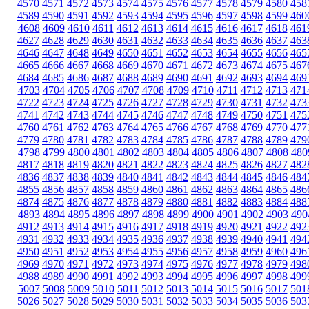
4570
4571
4572
4573
4574
4575
4576
4577
4578
4579
4580
458
4589
4590
4591
4592
4593
4594
4595
4596
4597
4598
4599
460
4608
4609
4610
4611
4612
4613
4614
4615
4616
4617
4618
461
4627
4628
4629
4630
4631
4632
4633
4634
4635
4636
4637
463
4646
4647
4648
4649
4650
4651
4652
4653
4654
4655
4656
465
4665
4666
4667
4668
4669
4670
4671
4672
4673
4674
4675
467
4684
4685
4686
4687
4688
4689
4690
4691
4692
4693
4694
469
4703
4704
4705
4706
4707
4708
4709
4710
4711
4712
4713
471
4722
4723
4724
4725
4726
4727
4728
4729
4730
4731
4732
473
4741
4742
4743
4744
4745
4746
4747
4748
4749
4750
4751
475
4760
4761
4762
4763
4764
4765
4766
4767
4768
4769
4770
477
4779
4780
4781
4782
4783
4784
4785
4786
4787
4788
4789
479
4798
4799
4800
4801
4802
4803
4804
4805
4806
4807
4808
480
4817
4818
4819
4820
4821
4822
4823
4824
4825
4826
4827
482
4836
4837
4838
4839
4840
4841
4842
4843
4844
4845
4846
484
4855
4856
4857
4858
4859
4860
4861
4862
4863
4864
4865
486
4874
4875
4876
4877
4878
4879
4880
4881
4882
4883
4884
488
4893
4894
4895
4896
4897
4898
4899
4900
4901
4902
4903
490
4912
4913
4914
4915
4916
4917
4918
4919
4920
4921
4922
492
4931
4932
4933
4934
4935
4936
4937
4938
4939
4940
4941
494
4950
4951
4952
4953
4954
4955
4956
4957
4958
4959
4960
496
4969
4970
4971
4972
4973
4974
4975
4976
4977
4978
4979
498
4988
4989
4990
4991
4992
4993
4994
4995
4996
4997
4998
499
5007
5008
5009
5010
5011
5012
5013
5014
5015
5016
5017
501
5026
5027
5028
5029
5030
5031
5032
5033
5034
5035
5036
503