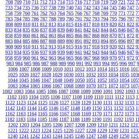
708
709
710
711
712
713
714
715
716
717
718
719
720
721
722
7
733
734
735
736
737
738
739
740
741
742
743
744
745
746
747
7
758
759
760
761
762
763
764
765
766
767
768
769
770
771
772
7
783
784
785
786
787
788
789
790
791
792
793
794
795
796
797
7
808
809
810
811
812
813
814
815
816
817
818
819
820
821
822
8
833
834
835
836
837
838
839
840
841
842
843
844
845
846
847
8
858
859
860
861
862
863
864
865
866
867
868
869
870
871
872
8
883
884
885
886
887
888
889
890
891
892
893
894
895
896
897
8
908
909
910
911
912
913
914
915
916
917
918
919
920
921
922
9
933
934
935
936
937
938
939
940
941
942
943
944
945
946
947
9
958
959
960
961
962
963
964
965
966
967
968
969
970
971
972
9
983
984
985
986
987
988
989
990
991
992
993
994
995
996
997
1006
1007
1008
1009
1010
1011
1012
1013
1014
1015
1016
101
1025
1026
1027
1028
1029
1030
1031
1032
1033
1034
1035
103
1044
1045
1046
1047
1048
1049
1050
1051
1052
1053
1054
105
1063
1064
1065
1066
1067
1068
1069
1070
1071
1072
1073
107
1082
1083
1084
1085
1086
1087
1088
1089
1090
1091
1092
1093
1
1102
1103
1104
1105
1106
1107
1108
1109
1110
1111
1112
1113
1
1122
1123
1124
1125
1126
1127
1128
1129
1130
1131
1132
1133
1
1142
1143
1144
1145
1146
1147
1148
1149
1150
1151
1152
1153
1
1162
1163
1164
1165
1166
1167
1168
1169
1170
1171
1172
1173
1
1182
1183
1184
1185
1186
1187
1188
1189
1190
1191
1192
1193
1
1202
1203
1204
1205
1206
1207
1208
1209
1210
1211
1212
121
1221
1222
1223
1224
1225
1226
1227
1228
1229
1230
1231
123
1240
1241
1242
1243
1244
1245
1246
1247
1248
1249
1250
125