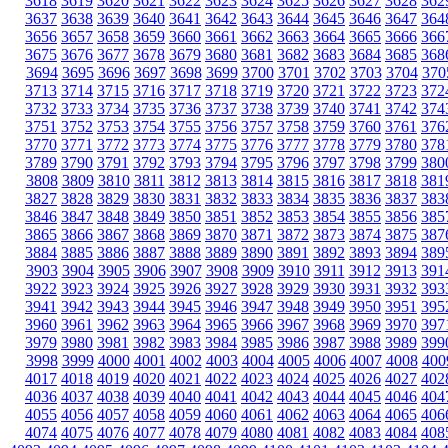
3618
3619
3620
3621
3622
3623
3624
3625
3626
3627
3628
362
3637
3638
3639
3640
3641
3642
3643
3644
3645
3646
3647
364
3656
3657
3658
3659
3660
3661
3662
3663
3664
3665
3666
366
3675
3676
3677
3678
3679
3680
3681
3682
3683
3684
3685
368
3694
3695
3696
3697
3698
3699
3700
3701
3702
3703
3704
370
3713
3714
3715
3716
3717
3718
3719
3720
3721
3722
3723
372
3732
3733
3734
3735
3736
3737
3738
3739
3740
3741
3742
374
3751
3752
3753
3754
3755
3756
3757
3758
3759
3760
3761
376
3770
3771
3772
3773
3774
3775
3776
3777
3778
3779
3780
378
3789
3790
3791
3792
3793
3794
3795
3796
3797
3798
3799
380
3808
3809
3810
3811
3812
3813
3814
3815
3816
3817
3818
381
3827
3828
3829
3830
3831
3832
3833
3834
3835
3836
3837
383
3846
3847
3848
3849
3850
3851
3852
3853
3854
3855
3856
385
3865
3866
3867
3868
3869
3870
3871
3872
3873
3874
3875
387
3884
3885
3886
3887
3888
3889
3890
3891
3892
3893
3894
389
3903
3904
3905
3906
3907
3908
3909
3910
3911
3912
3913
391
3922
3923
3924
3925
3926
3927
3928
3929
3930
3931
3932
393
3941
3942
3943
3944
3945
3946
3947
3948
3949
3950
3951
395
3960
3961
3962
3963
3964
3965
3966
3967
3968
3969
3970
397
3979
3980
3981
3982
3983
3984
3985
3986
3987
3988
3989
399
3998
3999
4000
4001
4002
4003
4004
4005
4006
4007
4008
400
4017
4018
4019
4020
4021
4022
4023
4024
4025
4026
4027
402
4036
4037
4038
4039
4040
4041
4042
4043
4044
4045
4046
404
4055
4056
4057
4058
4059
4060
4061
4062
4063
4064
4065
406
4074
4075
4076
4077
4078
4079
4080
4081
4082
4083
4084
408