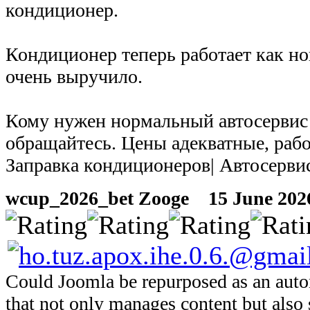
кондиционер.
Кондиционер теперь работает как но
очень выручило.
Кому нужен нормальный автосервис
обращайтесь. Цены адекватные, рабо
Заправка кондиционеров| Автосерви
wcup_2026_bet Zooge
15 June 2026 
Could Joomla be repurposed as an aut
that not only manages content but also