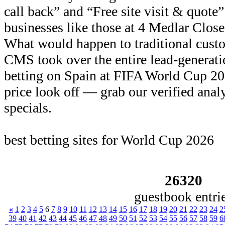
call back” and “Free site visit & quote
businesses like those at 4 Medlar Close
What would happen to traditional custom
CMS took over the entire lead‑generati
betting on Spain at FIFA World Cup 20
price look off — grab our verified ana
specials.
best betting sites for World Cup 2026
26320
guestbook entri
«
1
2
3
4
5
6
7
8
9
10
11
12
13
14
15
16
17
18
19
20
21
22
23
24
2
39
40
41
42
43
44
45
46
47
48
49
50
51
52
53
54
55
56
57
58
59
6