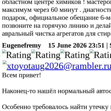
областном центре химиков ! мастеро
максимум через 60 минут . диагност
подарок, официальное обещание 6-м
позвоните на горячую линию и делай
авральный чистка агрегатов для сти
Eugenefremy
15 June 2026 23:51 | 
Всем привет!
Наконец-то нашёл нормальный автос
Особенно требовалось найти утечку 