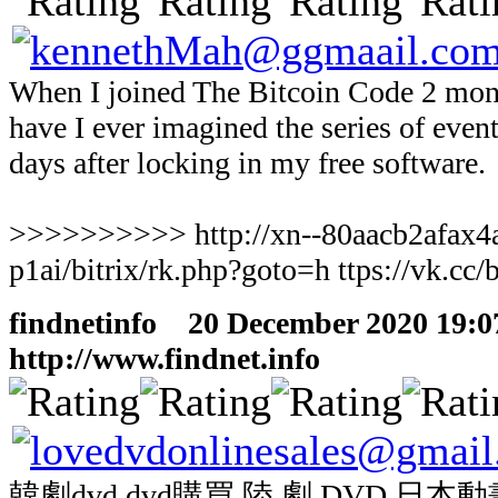
When I joined The Bitcoin Code 2 mon
have I ever imagined the series of even
days after locking in my free software.
>>>>>>>>>> http://xn--80aacb2afax4a
p1ai/bitrix/rk.php?goto=h ttps://vk.c
findnetinfo
20 December 2020 19:07
http://www.findnet.info
韓劇dvd dvd購買 陸 劇 DVD 日本