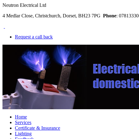
Neutron Electrical Ltd
4 Medlar Close, Christchurch, Dorset, BH23 7PG
Phone
: 078133
Request a call back
Home
Services
Certificate & Insurance
Lighting