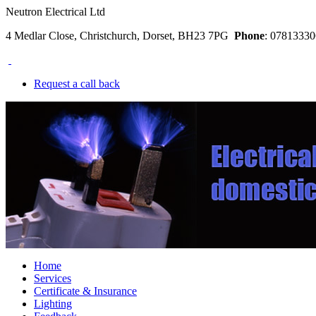
Neutron Electrical Ltd
4 Medlar Close, Christchurch, Dorset, BH23 7PG
Phone
: 078133
Request a call back
Home
Services
Certificate & Insurance
Lighting