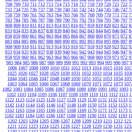
708
709
710
711
712
713
714
715
716
717
718
719
720
721
722
7
733
734
735
736
737
738
739
740
741
742
743
744
745
746
747
7
758
759
760
761
762
763
764
765
766
767
768
769
770
771
772
7
783
784
785
786
787
788
789
790
791
792
793
794
795
796
797
7
808
809
810
811
812
813
814
815
816
817
818
819
820
821
822
8
833
834
835
836
837
838
839
840
841
842
843
844
845
846
847
8
858
859
860
861
862
863
864
865
866
867
868
869
870
871
872
8
883
884
885
886
887
888
889
890
891
892
893
894
895
896
897
8
908
909
910
911
912
913
914
915
916
917
918
919
920
921
922
9
933
934
935
936
937
938
939
940
941
942
943
944
945
946
947
9
958
959
960
961
962
963
964
965
966
967
968
969
970
971
972
9
983
984
985
986
987
988
989
990
991
992
993
994
995
996
997
1006
1007
1008
1009
1010
1011
1012
1013
1014
1015
1016
101
1025
1026
1027
1028
1029
1030
1031
1032
1033
1034
1035
103
1044
1045
1046
1047
1048
1049
1050
1051
1052
1053
1054
105
1063
1064
1065
1066
1067
1068
1069
1070
1071
1072
1073
107
1082
1083
1084
1085
1086
1087
1088
1089
1090
1091
1092
1093
1
1102
1103
1104
1105
1106
1107
1108
1109
1110
1111
1112
1113
1
1122
1123
1124
1125
1126
1127
1128
1129
1130
1131
1132
1133
1
1142
1143
1144
1145
1146
1147
1148
1149
1150
1151
1152
1153
1
1162
1163
1164
1165
1166
1167
1168
1169
1170
1171
1172
1173
1
1182
1183
1184
1185
1186
1187
1188
1189
1190
1191
1192
1193
1
1202
1203
1204
1205
1206
1207
1208
1209
1210
1211
1212
121
1221
1222
1223
1224
1225
1226
1227
1228
1229
1230
1231
123
1240
1241
1242
1243
1244
1245
1246
1247
1248
1249
1250
125