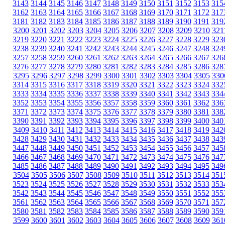
3143
3144
3145
3146
3147
3148
3149
3150
3151
3152
3153
315
3162
3163
3164
3165
3166
3167
3168
3169
3170
3171
3172
317
3181
3182
3183
3184
3185
3186
3187
3188
3189
3190
3191
319
3200
3201
3202
3203
3204
3205
3206
3207
3208
3209
3210
321
3219
3220
3221
3222
3223
3224
3225
3226
3227
3228
3229
323
3238
3239
3240
3241
3242
3243
3244
3245
3246
3247
3248
324
3257
3258
3259
3260
3261
3262
3263
3264
3265
3266
3267
326
3276
3277
3278
3279
3280
3281
3282
3283
3284
3285
3286
328
3295
3296
3297
3298
3299
3300
3301
3302
3303
3304
3305
330
3314
3315
3316
3317
3318
3319
3320
3321
3322
3323
3324
332
3333
3334
3335
3336
3337
3338
3339
3340
3341
3342
3343
334
3352
3353
3354
3355
3356
3357
3358
3359
3360
3361
3362
336
3371
3372
3373
3374
3375
3376
3377
3378
3379
3380
3381
338
3390
3391
3392
3393
3394
3395
3396
3397
3398
3399
3400
340
3409
3410
3411
3412
3413
3414
3415
3416
3417
3418
3419
342
3428
3429
3430
3431
3432
3433
3434
3435
3436
3437
3438
343
3447
3448
3449
3450
3451
3452
3453
3454
3455
3456
3457
345
3466
3467
3468
3469
3470
3471
3472
3473
3474
3475
3476
347
3485
3486
3487
3488
3489
3490
3491
3492
3493
3494
3495
349
3504
3505
3506
3507
3508
3509
3510
3511
3512
3513
3514
351
3523
3524
3525
3526
3527
3528
3529
3530
3531
3532
3533
353
3542
3543
3544
3545
3546
3547
3548
3549
3550
3551
3552
355
3561
3562
3563
3564
3565
3566
3567
3568
3569
3570
3571
357
3580
3581
3582
3583
3584
3585
3586
3587
3588
3589
3590
359
3599
3600
3601
3602
3603
3604
3605
3606
3607
3608
3609
361