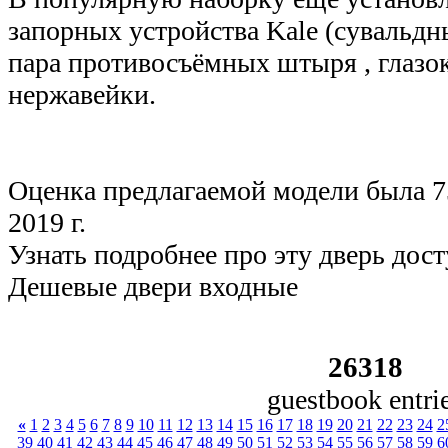
запорных устройства Kale (сувальд
пара противосъёмных штыря , глазо
нержавейки.
Оценка предлагаемой модели была 7
2019 г.
Узнать подробнее про эту дверь дост
Дешевые двери входные
26318
guestbook entri
«
1
2
3
4
5
6
7
8
9
10
11
12
13
14
15
16
17
18
19
20
21
22
23
24
2
39
40
41
42
43
44
45
46
47
48
49
50
51
52
53
54
55
56
57
58
59
6