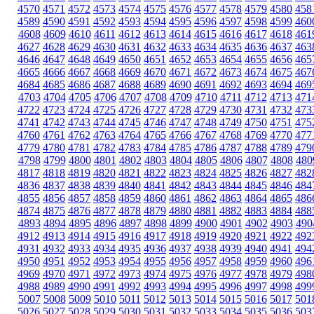
4570
4571
4572
4573
4574
4575
4576
4577
4578
4579
4580
458
4589
4590
4591
4592
4593
4594
4595
4596
4597
4598
4599
460
4608
4609
4610
4611
4612
4613
4614
4615
4616
4617
4618
461
4627
4628
4629
4630
4631
4632
4633
4634
4635
4636
4637
463
4646
4647
4648
4649
4650
4651
4652
4653
4654
4655
4656
465
4665
4666
4667
4668
4669
4670
4671
4672
4673
4674
4675
467
4684
4685
4686
4687
4688
4689
4690
4691
4692
4693
4694
469
4703
4704
4705
4706
4707
4708
4709
4710
4711
4712
4713
471
4722
4723
4724
4725
4726
4727
4728
4729
4730
4731
4732
473
4741
4742
4743
4744
4745
4746
4747
4748
4749
4750
4751
475
4760
4761
4762
4763
4764
4765
4766
4767
4768
4769
4770
477
4779
4780
4781
4782
4783
4784
4785
4786
4787
4788
4789
479
4798
4799
4800
4801
4802
4803
4804
4805
4806
4807
4808
480
4817
4818
4819
4820
4821
4822
4823
4824
4825
4826
4827
482
4836
4837
4838
4839
4840
4841
4842
4843
4844
4845
4846
484
4855
4856
4857
4858
4859
4860
4861
4862
4863
4864
4865
486
4874
4875
4876
4877
4878
4879
4880
4881
4882
4883
4884
488
4893
4894
4895
4896
4897
4898
4899
4900
4901
4902
4903
490
4912
4913
4914
4915
4916
4917
4918
4919
4920
4921
4922
492
4931
4932
4933
4934
4935
4936
4937
4938
4939
4940
4941
494
4950
4951
4952
4953
4954
4955
4956
4957
4958
4959
4960
496
4969
4970
4971
4972
4973
4974
4975
4976
4977
4978
4979
498
4988
4989
4990
4991
4992
4993
4994
4995
4996
4997
4998
499
5007
5008
5009
5010
5011
5012
5013
5014
5015
5016
5017
501
5026
5027
5028
5029
5030
5031
5032
5033
5034
5035
5036
503