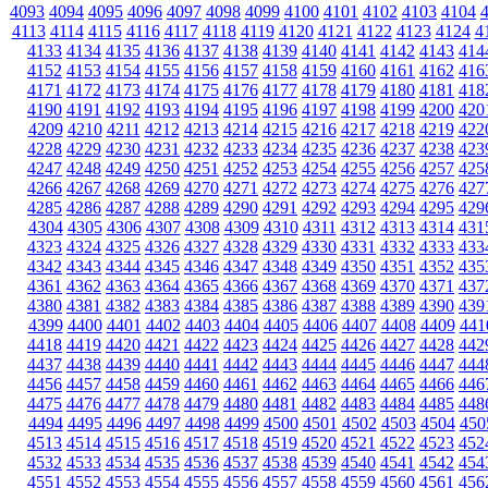
4093
4094
4095
4096
4097
4098
4099
4100
4101
4102
4103
4104
4113
4114
4115
4116
4117
4118
4119
4120
4121
4122
4123
4124
4
4133
4134
4135
4136
4137
4138
4139
4140
4141
4142
4143
414
4152
4153
4154
4155
4156
4157
4158
4159
4160
4161
4162
416
4171
4172
4173
4174
4175
4176
4177
4178
4179
4180
4181
418
4190
4191
4192
4193
4194
4195
4196
4197
4198
4199
4200
420
4209
4210
4211
4212
4213
4214
4215
4216
4217
4218
4219
422
4228
4229
4230
4231
4232
4233
4234
4235
4236
4237
4238
423
4247
4248
4249
4250
4251
4252
4253
4254
4255
4256
4257
425
4266
4267
4268
4269
4270
4271
4272
4273
4274
4275
4276
427
4285
4286
4287
4288
4289
4290
4291
4292
4293
4294
4295
429
4304
4305
4306
4307
4308
4309
4310
4311
4312
4313
4314
431
4323
4324
4325
4326
4327
4328
4329
4330
4331
4332
4333
433
4342
4343
4344
4345
4346
4347
4348
4349
4350
4351
4352
435
4361
4362
4363
4364
4365
4366
4367
4368
4369
4370
4371
437
4380
4381
4382
4383
4384
4385
4386
4387
4388
4389
4390
439
4399
4400
4401
4402
4403
4404
4405
4406
4407
4408
4409
441
4418
4419
4420
4421
4422
4423
4424
4425
4426
4427
4428
442
4437
4438
4439
4440
4441
4442
4443
4444
4445
4446
4447
444
4456
4457
4458
4459
4460
4461
4462
4463
4464
4465
4466
446
4475
4476
4477
4478
4479
4480
4481
4482
4483
4484
4485
448
4494
4495
4496
4497
4498
4499
4500
4501
4502
4503
4504
450
4513
4514
4515
4516
4517
4518
4519
4520
4521
4522
4523
452
4532
4533
4534
4535
4536
4537
4538
4539
4540
4541
4542
454
4551
4552
4553
4554
4555
4556
4557
4558
4559
4560
4561
456