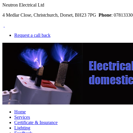
Neutron Electrical Ltd
4 Medlar Close, Christchurch, Dorset, BH23 7PG
Phone
: 078133
Request a call back
Home
Services
Certificate & Insurance
Lighting