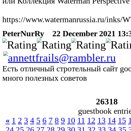
или Коллекция Waterman Perspective
https://www.watermanrussia.ru/inks
PeterNurRy
22 December 2021 13:38
Есть отличный стротельный сайт goo
много полезных советов
26318
guestbook entri
«
1
2
3
4
5
6
7
8
9
10
11
12
13
14
15
24
25
26
27
28
29
30
31
32
33
34
35