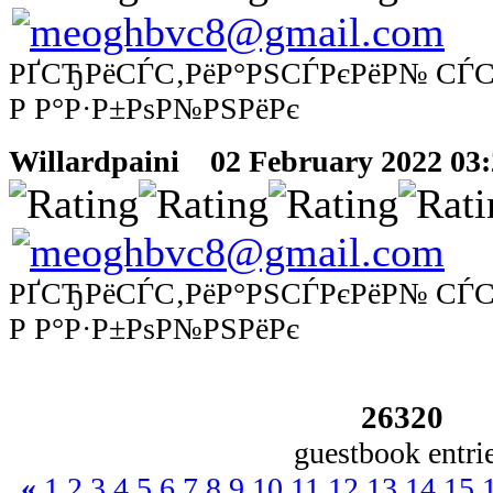
РҐСЂРёСЃС‚РёР°РЅСЃРєРёР№ СЃ
Р Р°Р·Р±РѕР№РЅРёРє
Willardpaini
02 February 2022 03:2
РҐСЂРёСЃС‚РёР°РЅСЃРєРёР№ СЃ
Р Р°Р·Р±РѕР№РЅРёРє
26320
guestbook entri
«
1
2
3
4
5
6
7
8
9
10
11
12
13
14
15