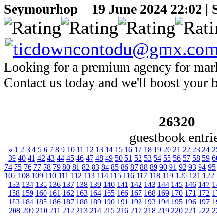
Seymourhop
19 June 2024 22:02 | 
Looking for a premium agency for mark
Contact us today and we'll boost your br
26320
guestbook entri
«
1
2
3
4
5
6
7
8
9
10
11
12
13
14
15
16
17
18
19
20
21
22
23
24
2
39
40
41
42
43
44
45
46
47
48
49
50
51
52
53
54
55
56
57
58
59
6
74
75
76
77
78
79
80
81
82
83
84
85
86
87
88
89
90
91
92
93
94
95
107
108
109
110
111
112
113
114
115
116
117
118
119
120
121
122
133
134
135
136
137
138
139
140
141
142
143
144
145
146
147
1
158
159
160
161
162
163
164
165
166
167
168
169
170
171
172
1
183
184
185
186
187
188
189
190
191
192
193
194
195
196
197
1
208
209
210
211
212
213
214
215
216
217
218
219
220
221
222
2