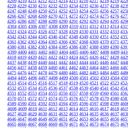
4209
4210
4211
4212
4213
4214
4215
4216
4217
4218
4219
422
4228
4229
4230
4231
4232
4233
4234
4235
4236
4237
4238
423
4247
4248
4249
4250
4251
4252
4253
4254
4255
4256
4257
425
4266
4267
4268
4269
4270
4271
4272
4273
4274
4275
4276
427
4285
4286
4287
4288
4289
4290
4291
4292
4293
4294
4295
429
4304
4305
4306
4307
4308
4309
4310
4311
4312
4313
4314
431
4323
4324
4325
4326
4327
4328
4329
4330
4331
4332
4333
433
4342
4343
4344
4345
4346
4347
4348
4349
4350
4351
4352
435
4361
4362
4363
4364
4365
4366
4367
4368
4369
4370
4371
437
4380
4381
4382
4383
4384
4385
4386
4387
4388
4389
4390
439
4399
4400
4401
4402
4403
4404
4405
4406
4407
4408
4409
441
4418
4419
4420
4421
4422
4423
4424
4425
4426
4427
4428
442
4437
4438
4439
4440
4441
4442
4443
4444
4445
4446
4447
444
4456
4457
4458
4459
4460
4461
4462
4463
4464
4465
4466
446
4475
4476
4477
4478
4479
4480
4481
4482
4483
4484
4485
448
4494
4495
4496
4497
4498
4499
4500
4501
4502
4503
4504
450
4513
4514
4515
4516
4517
4518
4519
4520
4521
4522
4523
452
4532
4533
4534
4535
4536
4537
4538
4539
4540
4541
4542
454
4551
4552
4553
4554
4555
4556
4557
4558
4559
4560
4561
456
4570
4571
4572
4573
4574
4575
4576
4577
4578
4579
4580
458
4589
4590
4591
4592
4593
4594
4595
4596
4597
4598
4599
460
4608
4609
4610
4611
4612
4613
4614
4615
4616
4617
4618
461
4627
4628
4629
4630
4631
4632
4633
4634
4635
4636
4637
463
4646
4647
4648
4649
4650
4651
4652
4653
4654
4655
4656
465
4665
4666
4667
4668
4669
4670
4671
4672
4673
4674
4675
467