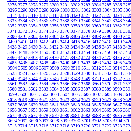
3276
3277
3278
3279
3280
3281
3282
3283
3284
3285
3286
328
3295
3296
3297
3298
3299
3300
3301
3302
3303
3304
3305
330
3314
3315
3316
3317
3318
3319
3320
3321
3322
3323
3324
332
3333
3334
3335
3336
3337
3338
3339
3340
3341
3342
3343
334
3352
3353
3354
3355
3356
3357
3358
3359
3360
3361
3362
336
3371
3372
3373
3374
3375
3376
3377
3378
3379
3380
3381
338
3390
3391
3392
3393
3394
3395
3396
3397
3398
3399
3400
340
3409
3410
3411
3412
3413
3414
3415
3416
3417
3418
3419
342
3428
3429
3430
3431
3432
3433
3434
3435
3436
3437
3438
343
3447
3448
3449
3450
3451
3452
3453
3454
3455
3456
3457
345
3466
3467
3468
3469
3470
3471
3472
3473
3474
3475
3476
347
3485
3486
3487
3488
3489
3490
3491
3492
3493
3494
3495
349
3504
3505
3506
3507
3508
3509
3510
3511
3512
3513
3514
351
3523
3524
3525
3526
3527
3528
3529
3530
3531
3532
3533
353
3542
3543
3544
3545
3546
3547
3548
3549
3550
3551
3552
355
3561
3562
3563
3564
3565
3566
3567
3568
3569
3570
3571
357
3580
3581
3582
3583
3584
3585
3586
3587
3588
3589
3590
359
3599
3600
3601
3602
3603
3604
3605
3606
3607
3608
3609
361
3618
3619
3620
3621
3622
3623
3624
3625
3626
3627
3628
362
3637
3638
3639
3640
3641
3642
3643
3644
3645
3646
3647
364
3656
3657
3658
3659
3660
3661
3662
3663
3664
3665
3666
366
3675
3676
3677
3678
3679
3680
3681
3682
3683
3684
3685
368
3694
3695
3696
3697
3698
3699
3700
3701
3702
3703
3704
370
3713
3714
3715
3716
3717
3718
3719
3720
3721
3722
3723
372