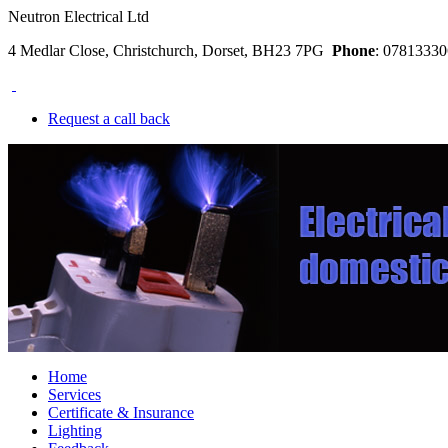
Neutron Electrical Ltd
4 Medlar Close, Christchurch, Dorset, BH23 7PG
Phone
: 078133
Request a call back
Home
Services
Certificate & Insurance
Lighting