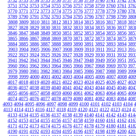
3732
3733
3734
3735
3736
3737
3738
3739
3740
3741
3742
374
3751
3752
3753
3754
3755
3756
3757
3758
3759
3760
3761
376
3770
3771
3772
3773
3774
3775
3776
3777
3778
3779
3780
378
3789
3790
3791
3792
3793
3794
3795
3796
3797
3798
3799
380
3808
3809
3810
3811
3812
3813
3814
3815
3816
3817
3818
381
3827
3828
3829
3830
3831
3832
3833
3834
3835
3836
3837
383
3846
3847
3848
3849
3850
3851
3852
3853
3854
3855
3856
385
3865
3866
3867
3868
3869
3870
3871
3872
3873
3874
3875
387
3884
3885
3886
3887
3888
3889
3890
3891
3892
3893
3894
389
3903
3904
3905
3906
3907
3908
3909
3910
3911
3912
3913
391
3922
3923
3924
3925
3926
3927
3928
3929
3930
3931
3932
393
3941
3942
3943
3944
3945
3946
3947
3948
3949
3950
3951
395
3960
3961
3962
3963
3964
3965
3966
3967
3968
3969
3970
397
3979
3980
3981
3982
3983
3984
3985
3986
3987
3988
3989
399
3998
3999
4000
4001
4002
4003
4004
4005
4006
4007
4008
400
4017
4018
4019
4020
4021
4022
4023
4024
4025
4026
4027
402
4036
4037
4038
4039
4040
4041
4042
4043
4044
4045
4046
404
4055
4056
4057
4058
4059
4060
4061
4062
4063
4064
4065
406
4074
4075
4076
4077
4078
4079
4080
4081
4082
4083
4084
408
4093
4094
4095
4096
4097
4098
4099
4100
4101
4102
4103
4104
4113
4114
4115
4116
4117
4118
4119
4120
4121
4122
4123
4124
4
4133
4134
4135
4136
4137
4138
4139
4140
4141
4142
4143
414
4152
4153
4154
4155
4156
4157
4158
4159
4160
4161
4162
416
4171
4172
4173
4174
4175
4176
4177
4178
4179
4180
4181
418
4190
4191
4192
4193
4194
4195
4196
4197
4198
4199
4200
420