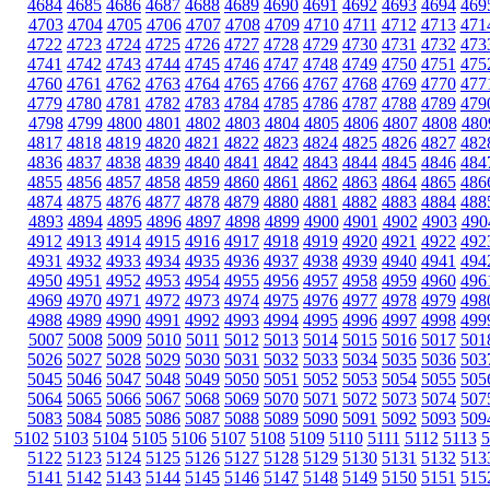
4684
4685
4686
4687
4688
4689
4690
4691
4692
4693
4694
469
4703
4704
4705
4706
4707
4708
4709
4710
4711
4712
4713
471
4722
4723
4724
4725
4726
4727
4728
4729
4730
4731
4732
473
4741
4742
4743
4744
4745
4746
4747
4748
4749
4750
4751
475
4760
4761
4762
4763
4764
4765
4766
4767
4768
4769
4770
477
4779
4780
4781
4782
4783
4784
4785
4786
4787
4788
4789
479
4798
4799
4800
4801
4802
4803
4804
4805
4806
4807
4808
480
4817
4818
4819
4820
4821
4822
4823
4824
4825
4826
4827
482
4836
4837
4838
4839
4840
4841
4842
4843
4844
4845
4846
484
4855
4856
4857
4858
4859
4860
4861
4862
4863
4864
4865
486
4874
4875
4876
4877
4878
4879
4880
4881
4882
4883
4884
488
4893
4894
4895
4896
4897
4898
4899
4900
4901
4902
4903
490
4912
4913
4914
4915
4916
4917
4918
4919
4920
4921
4922
492
4931
4932
4933
4934
4935
4936
4937
4938
4939
4940
4941
494
4950
4951
4952
4953
4954
4955
4956
4957
4958
4959
4960
496
4969
4970
4971
4972
4973
4974
4975
4976
4977
4978
4979
498
4988
4989
4990
4991
4992
4993
4994
4995
4996
4997
4998
499
5007
5008
5009
5010
5011
5012
5013
5014
5015
5016
5017
501
5026
5027
5028
5029
5030
5031
5032
5033
5034
5035
5036
503
5045
5046
5047
5048
5049
5050
5051
5052
5053
5054
5055
505
5064
5065
5066
5067
5068
5069
5070
5071
5072
5073
5074
507
5083
5084
5085
5086
5087
5088
5089
5090
5091
5092
5093
509
5102
5103
5104
5105
5106
5107
5108
5109
5110
5111
5112
5113
5
5122
5123
5124
5125
5126
5127
5128
5129
5130
5131
5132
513
5141
5142
5143
5144
5145
5146
5147
5148
5149
5150
5151
515