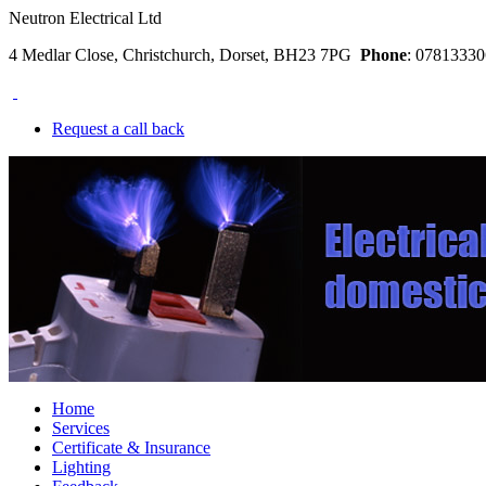
Neutron Electrical Ltd
4 Medlar Close, Christchurch, Dorset, BH23 7PG
Phone
: 078133
Request a call back
Home
Services
Certificate & Insurance
Lighting