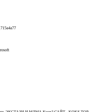
31715a4a77
rosoft
пить ЭКСТАЗИ И МДМА Киев? САЙТ - KOKS.TOP