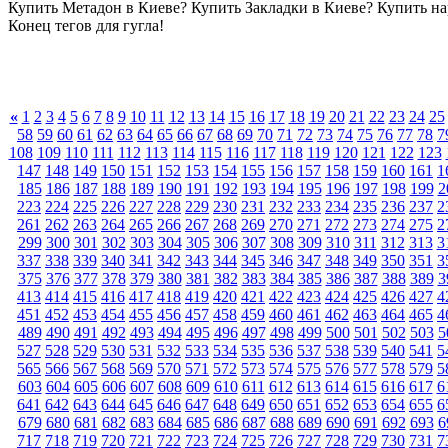
Купить Метадон в Киеве? Купить Закладки в Киеве? Купить на
Конец тегов для гугла!
«
1
2
3
4
5
6
7
8
9
10
11
12
13
14
15
16
17
18
19
20
21
22
23
24
25
58
59
60
61
62
63
64
65
66
67
68
69
70
71
72
73
74
75
76
77
78
7
108
109
110
111
112
113
114
115
116
117
118
119
120
121
122
123
147
148
149
150
151
152
153
154
155
156
157
158
159
160
161
1
185
186
187
188
189
190
191
192
193
194
195
196
197
198
199
2
223
224
225
226
227
228
229
230
231
232
233
234
235
236
237
2
261
262
263
264
265
266
267
268
269
270
271
272
273
274
275
2
299
300
301
302
303
304
305
306
307
308
309
310
311
312
313
3
337
338
339
340
341
342
343
344
345
346
347
348
349
350
351
3
375
376
377
378
379
380
381
382
383
384
385
386
387
388
389
3
413
414
415
416
417
418
419
420
421
422
423
424
425
426
427
4
451
452
453
454
455
456
457
458
459
460
461
462
463
464
465
4
489
490
491
492
493
494
495
496
497
498
499
500
501
502
503
5
527
528
529
530
531
532
533
534
535
536
537
538
539
540
541
5
565
566
567
568
569
570
571
572
573
574
575
576
577
578
579
5
603
604
605
606
607
608
609
610
611
612
613
614
615
616
617
6
641
642
643
644
645
646
647
648
649
650
651
652
653
654
655
6
679
680
681
682
683
684
685
686
687
688
689
690
691
692
693
6
717
718
719
720
721
722
723
724
725
726
727
728
729
730
731
7