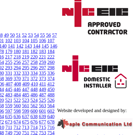
48
49
50
51
52
53
54
55
56
57
01
102
103
104
105
106
107
140
141
142
143
144
145
146
78
179
180
181
182
183
184
16
217
218
219
220
221
222
54
255
256
257
258
259
260
92
293
294
295
296
297
298
30
331
332
333
334
335
336
68
369
370
371
372
373
374
06
407
408
409
410
411
412
44
445
446
447
448
449
450
82
483
484
485
486
487
488
20
521
522
523
524
525
526
58
559
560
561
562
563
564
Website developed and designed by:
96
597
598
599
600
601
602
34
635
636
637
638
639
640
72
673
674
675
676
677
678
10
711
712
713
714
715
716
48
749
750
751
752
753
754