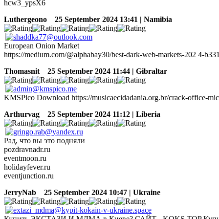
hcw3_ypsX6
Luthergeono
25 September 2024 13:41 | Namibia
European Onion Market
https://medium.com/@alphabay30/best-dark-web-markets-202 4-b3
Thomasnit
25 September 2024 11:44 | Gibraltar
KMSPico Download https://musicaecidadania.org.br/crack-office-mic
Arthurvag
25 September 2024 11:12 | Liberia
Рад, что вы это подняли
pozdravnadr.ru
eventmoon.ru
holidayfever.ru
eventjunction.ru
JerryNab
25 September 2024 10:47 | Ukraine
Купить ЭКСТАЗИ И МДМА в Киеве? САЙТ - KOKS.TOP Ку