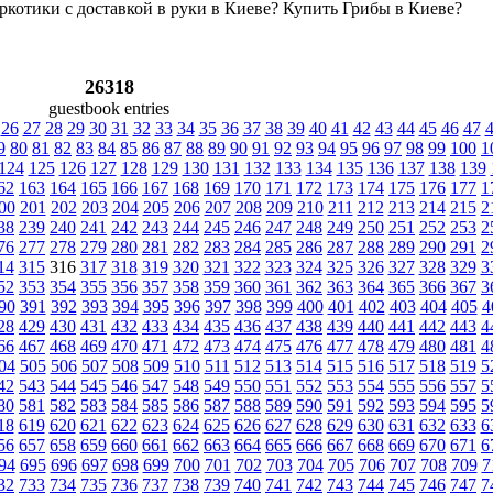
ркотики с доставкой в руки в Киеве? Купить Грибы в Киеве?
26318
guestbook entries
26
27
28
29
30
31
32
33
34
35
36
37
38
39
40
41
42
43
44
45
46
47
9
80
81
82
83
84
85
86
87
88
89
90
91
92
93
94
95
96
97
98
99
100
1
124
125
126
127
128
129
130
131
132
133
134
135
136
137
138
139
62
163
164
165
166
167
168
169
170
171
172
173
174
175
176
177
1
00
201
202
203
204
205
206
207
208
209
210
211
212
213
214
215
2
38
239
240
241
242
243
244
245
246
247
248
249
250
251
252
253
2
76
277
278
279
280
281
282
283
284
285
286
287
288
289
290
291
2
14
315
316
317
318
319
320
321
322
323
324
325
326
327
328
329
3
52
353
354
355
356
357
358
359
360
361
362
363
364
365
366
367
3
90
391
392
393
394
395
396
397
398
399
400
401
402
403
404
405
4
28
429
430
431
432
433
434
435
436
437
438
439
440
441
442
443
4
66
467
468
469
470
471
472
473
474
475
476
477
478
479
480
481
4
04
505
506
507
508
509
510
511
512
513
514
515
516
517
518
519
5
42
543
544
545
546
547
548
549
550
551
552
553
554
555
556
557
5
80
581
582
583
584
585
586
587
588
589
590
591
592
593
594
595
5
18
619
620
621
622
623
624
625
626
627
628
629
630
631
632
633
6
56
657
658
659
660
661
662
663
664
665
666
667
668
669
670
671
6
94
695
696
697
698
699
700
701
702
703
704
705
706
707
708
709
7
32
733
734
735
736
737
738
739
740
741
742
743
744
745
746
747
7