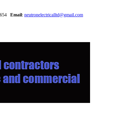
30654
Email
:
neutronelectricalltd@gmail.com