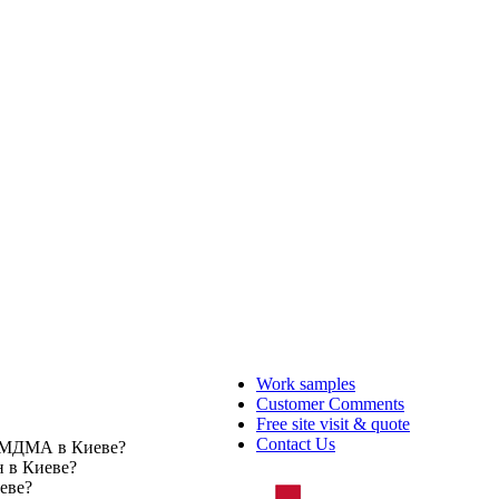
Work samples
Customer Comments
Free site visit & quote
Contact Us
 МДМА в Киеве?
 в Киеве?
еве?