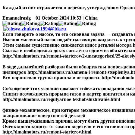
Каждый из них отражается в перечне, утвержденном Организа
Emanuelrasig
01 October 2024 10:53 | China
Если говорить о насосе, то его основная задача — создавать н
Именно масляный насос подаёт смазочную жидкость к трущим
Этим самым существенно снижается износ деталей мотора http
Смазка в необходимых дозах считается одним из обязатель
http://dmalmotors.ru/remont-starterov/2-uncategorised/25-akt si
В ходе дальнейшей разборки были обнаружены повреждения
цилиндров http://dmalmotors.ru/zamena-i-remont-stsepleniya.h
Вся поршневая группа пришла в негодность http://dmalmotor
Соблюдение этих условий поможет избежать попадания масла 
Снизит возможность прорыва газов в картер двигателя и к
http://dmalmotors.ru/regulyarnoe-tekhobsluzhivanie.html
физико-механическое, при котором механическое изнашив
выкрашивание поверхностей деталей
Кроме вышеуказанных причин, могут быть другие виновники в
Очень много зависит от самого водителя и его готовности 
http://dmalmotors.ru/remont-starterov.html