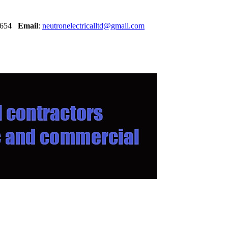
30654
Email
:
neutronelectricalltd@gmail.com