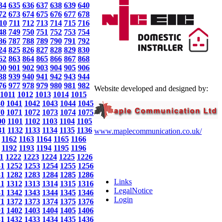
34
635
636
637
638
639
640
72
673
674
675
676
677
678
10
711
712
713
714
715
716
48
749
750
751
752
753
754
86
787
788
789
790
791
792
24
825
826
827
828
829
830
62
863
864
865
866
867
868
00
901
902
903
904
905
906
38
939
940
941
942
943
944
76
977
978
979
980
981
982
Website developed and designed by:
1011
1012
1013
1014
1015
40
1041
1042
1043
1044
1045
70
1071
1072
1073
1074
1075
00
1101
1102
1103
1104
1105
31
1132
1133
1134
1135
1136
www.maplecommunication.co.uk/
1162
1163
1164
1165
1166
1192
1193
1194
1195
1196
1
1222
1223
1224
1225
1226
51
1252
1253
1254
1255
1256
81
1282
1283
1284
1285
1286
Links
11
1312
1313
1314
1315
1316
LegalNotice
41
1342
1343
1344
1345
1346
Login
71
1372
1373
1374
1375
1376
01
1402
1403
1404
1405
1406
31
1432
1433
1434
1435
1436