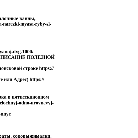
молочные ванны,
-narezki-myasa-ryby-sl-
anoj-dvg-1000/
2) ОПИСАНИЕ ПОЛЕЗНОЙ
сковой строке https://
 или Адрес) https://
ока в пятисекционном
lochnyj-odno-urovnevyj-
onnye
араты, соковыжималки,