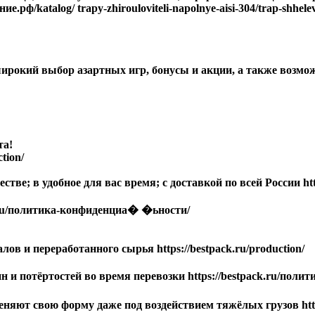
ф/katalog/ trapy-zhirouloviteli-napolnye-aisi-304/trap-shhelevo
ирокий выбор азартных игр, бонусы и акции, а также возмож
та!
tion/
ве; в удобное для вас время; с доставкой по всей России http
u/политика-конфиденциа� �ьности/
в и переработанного сырья https://bestpack.ru/production/
 и потёртостей во время перевозки https://bestpack.ru/пол
няют свою форму даже под воздействием тяжёлых грузов https: