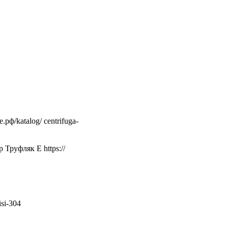
talog/ centrifuga-
р Труфляк Е https://
isi-304