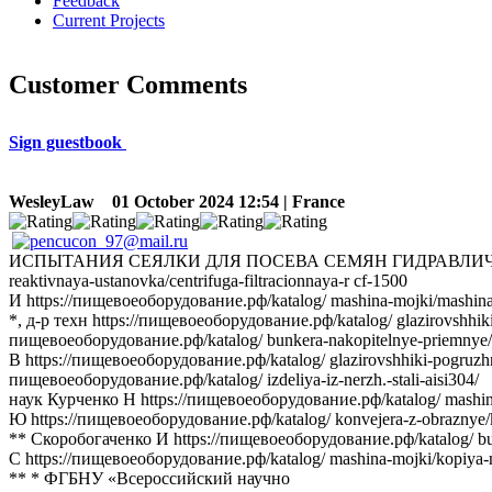
Feedback
Current Projects
Customer Comments
Sign guestbook
WesleyLaw
01 October 2024 12:54 | France
ИСПЫТАНИЯ СЕЯЛКИ ДЛЯ ПОСЕВА СЕМЯН ГИДРАВЛИЧЕСКИМ СП
reaktivnaya-ustanovka/centrifuga-filtracionnaya-r cf-1500
И https://пищевоеоборудование.рф/katalog/ mashina-mojki/mashi
*, д-р техн https://пищевоеоборудование.рф/katalog/ glazirovshhik
пищевоеоборудование.рф/katalog/ bunkera-nakopitelnye-priemnye/bu
В https://пищевоеоборудование.рф/katalog/ glazirovshhiki-pogruzhno
пищевоеоборудование.рф/katalog/ izdeliya-iz-nerzh.-stali-aisi304/
наук Курченко Н https://пищевоеоборудование.рф/katalog/ mashin
Ю https://пищевоеоборудование.рф/katalog/ konvejera-z-obraznye/
** Скоробогаченко И https://пищевоеоборудование.рф/katalog/ bunk
С https://пищевоеоборудование.рф/katalog/ mashina-mojki/kopiya-
** * ФГБНУ «Всероссийский научно