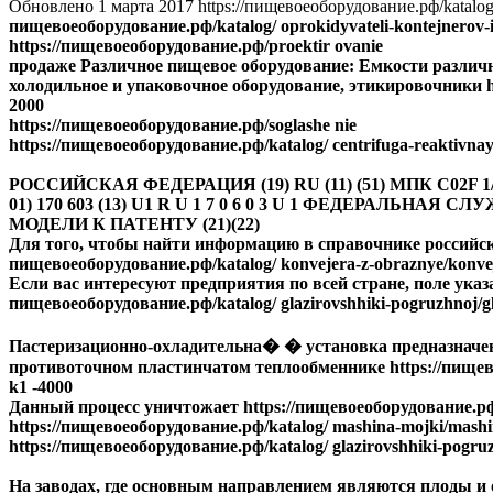
Обновлено 1 марта 2017 https://пищевоеоборудование.рф/katalog/ c
пищевоеоборудование.рф/katalog/ oprokidyvateli-kontejnerov-i-
https://пищевоеоборудование.рф/proektir ovanie
продаже Различное пищевое оборудование: Емкости различ
холодильное и упаковочное оборудование, этикировочники http
2000
https://пищевоеоборудование.рф/soglashe nie
https://пищевоеоборудование.рф/katalog/ centrifuga-reaktivna
РОССИЙСКАЯ ФЕДЕРАЦИЯ (19) RU (11) (51) МПК C02F 1/40 (20
01) 170 603 (13) U1 R U 1 7 0 6 0 3 U 1 ФЕДЕРАЛ
МОДЕЛИ К ПАТЕНТУ (21)(22)
Для того, чтобы найти информацию в справочнике российск
пищевоеоборудование.рф/katalog/ konvejera-z-obraznye/konvej
Если вас интересуют предприятия по всей стране, поле указа
пищевоеоборудование.рф/katalog/ glazirovshhiki-pogruzhnoj/gla
Пастеризационно-охладительна� � установка предназначен
противоточном пластинчатом теплообменнике https://пищевоео
k1 -4000
Данный процесс уничтожает https://пищевоеоборудование.рф/k
https://пищевоеоборудование.рф/katalog/ mashina-mojki/mash
https://пищевоеоборудование.рф/katalog/ glazirovshhiki-pogru
На заводах, где основным направлением являются плоды 