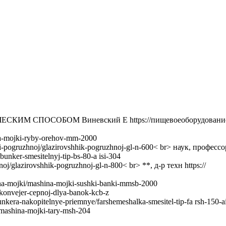
ОСОБОМ Виневский Е https://пищевоеоборудование.рф/ka
na-mojki-ryby-orehov-mm-2000
i-pogruzhnoj/glazirovshhik-pogruzhnoj-gl-n-600< br> наук, профессо
nker-smesitelnyj-tip-bs-80-a isi-304
j/glazirovshhik-pogruzhnoj-gl-n-800< br> **, д-р техн https://
a-mojki/mashina-mojki-sushki-banki-mmsb-2000
konvejer-cepnoj-dlya-banok-kcb-z
era-nakopitelnye-priemnye/farshemeshalka-smesitel-tip-fa rsh-150-a
mashina-mojki-tary-msh-204