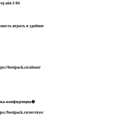
j-aisi-3 04
ность играть в удобное
s://bestpack.ru/about/
итика-конфиденциа�
//bestpack.ru/services/