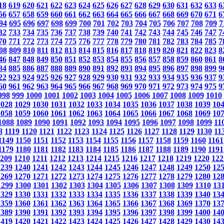
18
619
620
621
622
623
624
625
626
627
628
629
630
631
632
633
6
56
657
658
659
660
661
662
663
664
665
666
667
668
669
670
671
6
94
695
696
697
698
699
700
701
702
703
704
705
706
707
708
709
7
32
733
734
735
736
737
738
739
740
741
742
743
744
745
746
747
7
70
771
772
773
774
775
776
777
778
779
780
781
782
783
784
785
7
08
809
810
811
812
813
814
815
816
817
818
819
820
821
822
823
8
46
847
848
849
850
851
852
853
854
855
856
857
858
859
860
861
8
84
885
886
887
888
889
890
891
892
893
894
895
896
897
898
899
9
22
923
924
925
926
927
928
929
930
931
932
933
934
935
936
937
9
60
961
962
963
964
965
966
967
968
969
970
971
972
973
974
975
9
998
999
1000
1001
1002
1003
1004
1005
1006
1007
1008
1009
1010
1028
1029
1030
1031
1032
1033
1034
1035
1036
1037
1038
1039
10
1058
1059
1060
1061
1062
1063
1064
1065
1066
1067
1068
1069
10
1088
1089
1090
1091
1092
1093
1094
1095
1096
1097
1098
1099
11
8
1119
1120
1121
1122
1123
1124
1125
1126
1127
1128
1129
1130
11
1149
1150
1151
1152
1153
1154
1155
1156
1157
1158
1159
1160
1161
1179
1180
1181
1182
1183
1184
1185
1186
1187
1188
1189
1190
1191
209
1210
1211
1212
1213
1214
1215
1216
1217
1218
1219
1220
122
1239
1240
1241
1242
1243
1244
1245
1246
1247
1248
1249
1250
12
1269
1270
1271
1272
1273
1274
1275
1276
1277
1278
1279
1280
12
1299
1300
1301
1302
1303
1304
1305
1306
1307
1308
1309
1310
13
1329
1330
1331
1332
1333
1334
1335
1336
1337
1338
1339
1340
13
1359
1360
1361
1362
1363
1364
1365
1366
1367
1368
1369
1370
13
1389
1390
1391
1392
1393
1394
1395
1396
1397
1398
1399
1400
14
1419
1420
1421
1422
1423
1424
1425
1426
1427
1428
1429
1430
14