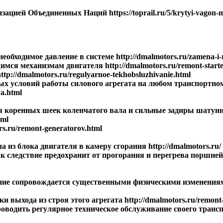
цией Объединенных Наций https://toprail.ru/5/krytyi-vagon-m
еобходимое давление в системе http://dmalmotors.ru/zamena-i-r
ся механизмам двигателя http://dmalmotors.ru/remont-starte
://dmalmotors.ru/regulyarnoe-tekhobsluzhivanie.html
ных условий работы силового агрегата на любом транспортно
ya.html
 коренных шеек коленчатого вала и сильные задиры шатунны
tml
s.ru/remont-generatorov.html
из блока двигателя в камеру сгорания http://dmalmotors.ru/
ак следствие предохранит от прогорания и перегрева поршней
ание сопровождается существенными физическими изменения
ыхода из строя этого агрегата http://dmalmotors.ru/remont-s
проводить регулярное техническое обслуживание своего транс