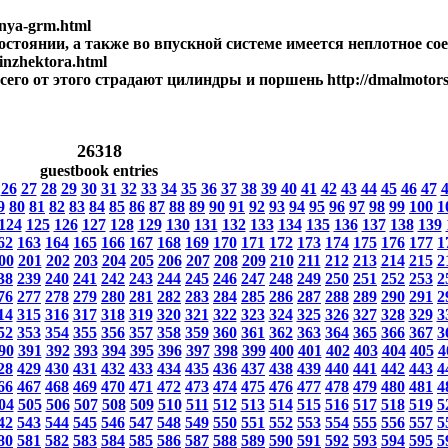
mnya-grm.html
тоянии, а также во впускной системе имеется неплотное сое
inzhektora.html
сего от этого страдают цилиндры и поршень http://dmalmotors
26318
guestbook entries
26
27
28
29
30
31
32
33
34
35
36
37
38
39
40
41
42
43
44
45
46
47
9
80
81
82
83
84
85
86
87
88
89
90
91
92
93
94
95
96
97
98
99
100
1
124
125
126
127
128
129
130
131
132
133
134
135
136
137
138
139
62
163
164
165
166
167
168
169
170
171
172
173
174
175
176
177
1
00
201
202
203
204
205
206
207
208
209
210
211
212
213
214
215
2
38
239
240
241
242
243
244
245
246
247
248
249
250
251
252
253
2
76
277
278
279
280
281
282
283
284
285
286
287
288
289
290
291
2
14
315
316
317
318
319
320
321
322
323
324
325
326
327
328
329
3
52
353
354
355
356
357
358
359
360
361
362
363
364
365
366
367
3
90
391
392
393
394
395
396
397
398
399
400
401
402
403
404
405
4
28
429
430
431
432
433
434
435
436
437
438
439
440
441
442
443
4
66
467
468
469
470
471
472
473
474
475
476
477
478
479
480
481
4
04
505
506
507
508
509
510
511
512
513
514
515
516
517
518
519
5
42
543
544
545
546
547
548
549
550
551
552
553
554
555
556
557
5
80
581
582
583
584
585
586
587
588
589
590
591
592
593
594
595
5