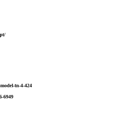
pt/
model-tn-4-424
6-6949