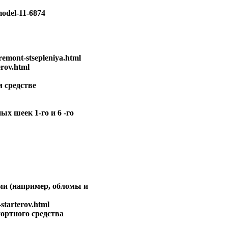
odel-11-6874
emont-stsepleniya.html
rov.html
м средстве
х шеек 1-го и 6 -го
ми (например, обломы и
tarterov.html
портного средства