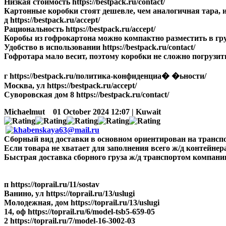
Низкая стоимость https://bestpack.ru/contact/
Картонные коробки стоят дешевле, чем аналогичная тара, изг
д https://bestpack.ru/accept/
Рациональность https://bestpack.ru/accept/
Коробы из гофрокартона можно компактно разместить в грузо
Удобство в использовании https://bestpack.ru/contact/
Гофротара мало весит, поэтому коробки не сложно погрузить 
г https://bestpack.ru/политика-конфиденциа� �ьности/
Москва, ул https://bestpack.ru/accept/
Суворовская дом 8 https://bestpack.ru/contact/
Michaelmut
01 October 2024 12:07 | Kuwait
Сборный вид доставки в основном ориентирован на транспорт
Если товара не хватает для заполнения всего ж/д контейнера, 
Быстрая доставка сборного груза ж/д транспортом компании Ma
п https://toprail.ru/11/sostav
Ванино, ул https://toprail.ru/13/uslugi
Молодежная, дом https://toprail.ru/13/uslugi
14, оф https://toprail.ru/6/model-tsb5-659-05
2 https://toprail.ru/7/model-16-3002-03