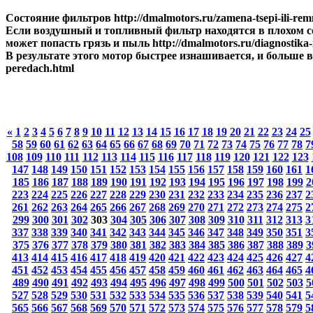
Состояние фильтров http://dmalmotors.ru/zamena-tsepi-ili-re
Если воздушный и топливный фильтр находятся в плохом сос
может попасть грязь и пыль http://dmalmotors.ru/diagnostika-
В результате этого мотор быстрее изнашивается, и больше в
peredach.html
«
1
2
3
4
5
6
7
8
9
10
11
12
13
14
15
16
17
18
19
20
21
22
23
24
25
58
59
60
61
62
63
64
65
66
67
68
69
70
71
72
73
74
75
76
77
78
7
108
109
110
111
112
113
114
115
116
117
118
119
120
121
122
123
147
148
149
150
151
152
153
154
155
156
157
158
159
160
161
1
185
186
187
188
189
190
191
192
193
194
195
196
197
198
199
2
223
224
225
226
227
228
229
230
231
232
233
234
235
236
237
2
261
262
263
264
265
266
267
268
269
270
271
272
273
274
275
2
299
300
301
302
303
304
305
306
307
308
309
310
311
312
313
3
337
338
339
340
341
342
343
344
345
346
347
348
349
350
351
3
375
376
377
378
379
380
381
382
383
384
385
386
387
388
389
3
413
414
415
416
417
418
419
420
421
422
423
424
425
426
427
4
451
452
453
454
455
456
457
458
459
460
461
462
463
464
465
4
489
490
491
492
493
494
495
496
497
498
499
500
501
502
503
5
527
528
529
530
531
532
533
534
535
536
537
538
539
540
541
5
565
566
567
568
569
570
571
572
573
574
575
576
577
578
579
5