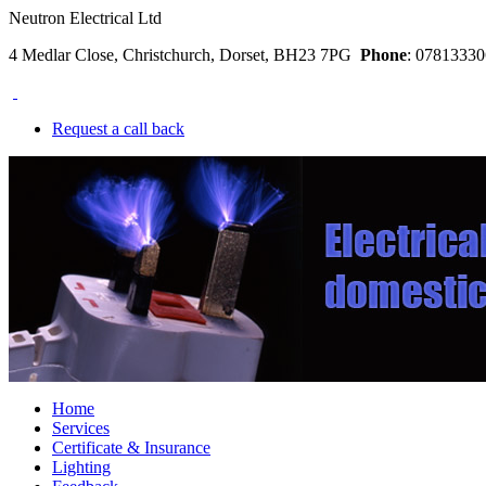
Neutron Electrical Ltd
4 Medlar Close, Christchurch, Dorset, BH23 7PG
Phone
: 078133
Request a call back
Home
Services
Certificate & Insurance
Lighting