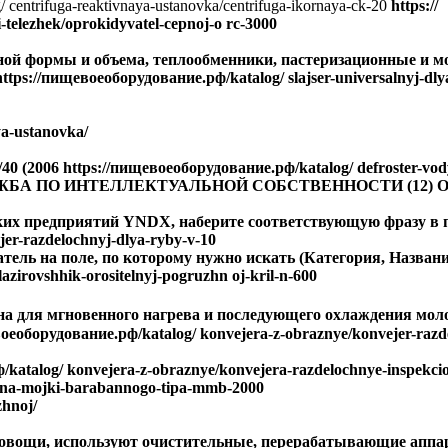
entrifuga-reaktivnaya-ustanovka/centrifuga-ikornaya-ck-20
https://
telezhek/oprokidyvatel-cepnoj-o rc-3000
ной формы и объема, теплообменники, пастеризационные и 
s://пищевоеоборудование.рф/katalog/ slajser-universalnyj-dlya
ya-ustanovka/
06 https://пищевоеоборудование.рф/katalog/ defroster-vody
ЬНАЯ СЛУЖБА ПО ИНТЕЛЛЕКТУАЛЬНОЙ СОБСТВЕННОСТИ (1
их предприятий YNDX, наберите соответствующую фразу в пои
er-razdelochnyj-dlya-ryby-v-10
тель на поле, по которому нужно искать (Категория, Название
zirovshhik-orositelnyj-pogruzhn oj-kril-n-600
а для мгновенного нагрева и последующего охлаждения мол
борудование.рф/katalog/ konvejera-z-obraznye/konvejer-razde
atalog/ konvejera-z-obraznye/konvejera-razdelochnye-inspekci
ina-mojki-barabannogo-tipa-mmb-2000
zhnoj/
и овощи, используют очистительные, перерабатывающие апп