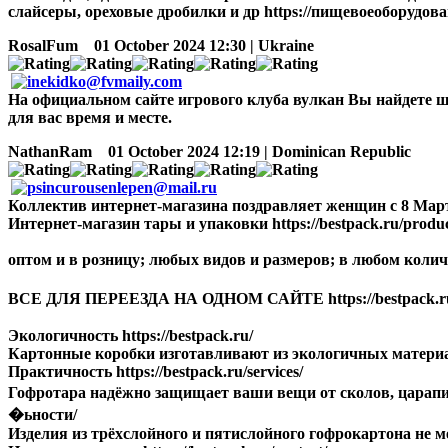
слайсеры, ореховые дробилки и др https://пищевоеоборудование.р
RosalFum
01 October 2024 12:30 | Ukraine
На официальном сайте игрового клуба вулкан Вы найдете ш
для вас время и месте.
NathanRam
01 October 2024 12:19 | Dominican Republic
Коллектив интернет-магазина поздравляет женщин с 8 Мар
Интернет-магазин тары и упаковки https://bestpack.ru/produc
оптом и в розницу; любых видов и размеров; в любом количест
ВСЕ ДЛЯ ПЕРЕЕЗДА НА ОДНОМ САЙТЕ https://bestpack.r
Экологичность https://bestpack.ru/
Картонные коробки изготавливают из экологичных материало
Практичность https://bestpack.ru/services/
Гофротара надёжно защищает ваши вещи от сколов, царапин
�ьности/
Изделия из трёхслойного и пятислойного гофрокартона не ме