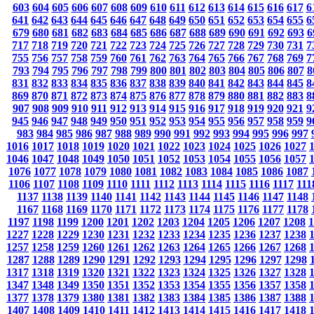
603
604
605
606
607
608
609
610
611
612
613
614
615
616
617
6
641
642
643
644
645
646
647
648
649
650
651
652
653
654
655
6
679
680
681
682
683
684
685
686
687
688
689
690
691
692
693
6
717
718
719
720
721
722
723
724
725
726
727
728
729
730
731
7
755
756
757
758
759
760
761
762
763
764
765
766
767
768
769
7
793
794
795
796
797
798
799
800
801
802
803
804
805
806
807
8
831
832
833
834
835
836
837
838
839
840
841
842
843
844
845
8
869
870
871
872
873
874
875
876
877
878
879
880
881
882
883
8
907
908
909
910
911
912
913
914
915
916
917
918
919
920
921
9
945
946
947
948
949
950
951
952
953
954
955
956
957
958
959
9
983
984
985
986
987
988
989
990
991
992
993
994
995
996
997
1016
1017
1018
1019
1020
1021
1022
1023
1024
1025
1026
1027
1046
1047
1048
1049
1050
1051
1052
1053
1054
1055
1056
1057
1076
1077
1078
1079
1080
1081
1082
1083
1084
1085
1086
1087
1106
1107
1108
1109
1110
1111
1112
1113
1114
1115
1116
1117
111
1137
1138
1139
1140
1141
1142
1143
1144
1145
1146
1147
1148
1167
1168
1169
1170
1171
1172
1173
1174
1175
1176
1177
1178
1197
1198
1199
1200
1201
1202
1203
1204
1205
1206
1207
1208
1
1227
1228
1229
1230
1231
1232
1233
1234
1235
1236
1237
1238
1257
1258
1259
1260
1261
1262
1263
1264
1265
1266
1267
1268
1287
1288
1289
1290
1291
1292
1293
1294
1295
1296
1297
1298
1317
1318
1319
1320
1321
1322
1323
1324
1325
1326
1327
1328
1347
1348
1349
1350
1351
1352
1353
1354
1355
1356
1357
1358
1377
1378
1379
1380
1381
1382
1383
1384
1385
1386
1387
1388
1407
1408
1409
1410
1411
1412
1413
1414
1415
1416
1417
1418