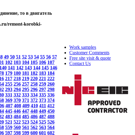
динение, то в двигатель
.ru/remont-korobki-
Work samples
Customer Comments
48
49
50
51
52
53
54
55
56
57
Free site visit & quote
01
102
103
104
105
106
107
Contact Us
140
141
142
143
144
145
146
78
179
180
181
182
183
184
16
217
218
219
220
221
222
54
255
256
257
258
259
260
92
293
294
295
296
297
298
30
331
332
333
334
335
336
68
369
370
371
372
373
374
06
407
408
409
410
411
412
44
445
446
447
448
449
450
82
483
484
485
486
487
488
20
521
522
523
524
525
526
58
559
560
561
562
563
564
96
597
598
599
600
601
602